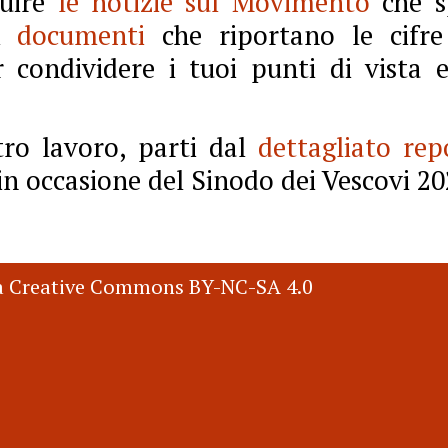
guire
le notizie sul Movimento
che s
 i
documenti
che riportano le cifre
 condividere i tuoi punti di vista e
tro lavoro, parti dal
dettagliato rep
in occasione del Sinodo dei Vescovi 2
nza Creative Commons BY-NC-SA 4.0