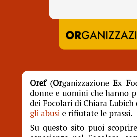
Oref
(
Or
ganizzazione
E
x
F
o
donne e uomini che hanno pr
dei Focolari di Chiara Lubich
gli abusi
e rifiutate le prassi.
Su questo sito puoi scopri